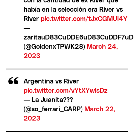
con la cantidad de ex River que
había en la selección era River vs
River
pic.twitter.com/tJxCGMUl4Y
—
zaritauD83CuDDE6uD83CuDDF7u
(@GoldenxTPWK28)
March 24,
2023
Argentina vs River
pic.twitter.com/vYtXYwlsDz
— La Juanita???
(@so_ferrari_CARP)
March 22,
2023