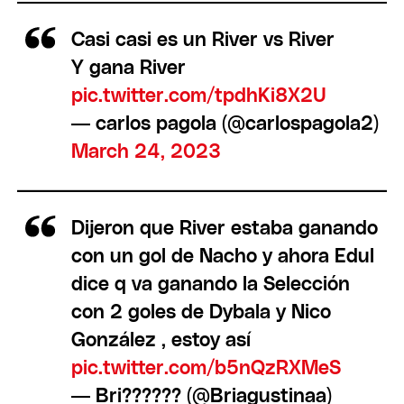
Casi casi es un River vs River
Y gana River
pic.twitter.com/tpdhKi8X2U
— carlos pagola (@carlospagola2)
March 24, 2023
Dijeron que River estaba ganando
con un gol de Nacho y ahora Edul
dice q va ganando la Selección
con 2 goles de Dybala y Nico
González , estoy así
pic.twitter.com/b5nQzRXMeS
— Bri?????? (@Briagustinaa)