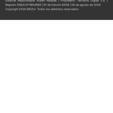
Editorial Responsable: Rubén Rabanal | Propietario: Territorio Digital S.A. |
Registro DNDA N°11804985 | Nº de Edición 6938 | 06 de agosto de 2026
Copyright 2026 MDZol. Todos los derechos reservados.