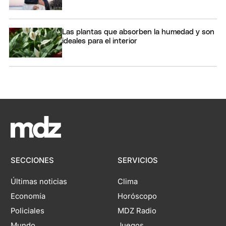
Las plantas que absorben la humedad y son
ideales para el interior
SECCIONES
SERVICIOS
Últimas noticias
Clima
Economía
Horóscopo
Policiales
MDZ Radio
Mundo
Juegos