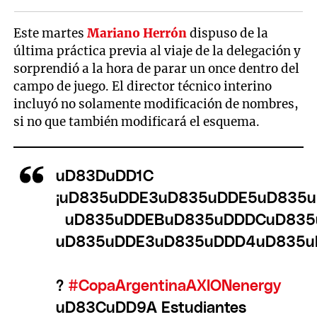
Este martes
Mariano Herrón
dispuso de la
última práctica previa al viaje de la delegación y
sorprendió a la hora de parar un once dentro del
campo de juego. El director técnico interino
incluyó no solamente modificación de nombres,
si no que también modificará el esquema.
uD83DuDD1C
¡uD835uDDE3uD835uDDE5uD835
´uD835uDDEBuD835uDDDCuD835
uD835uDDE3uD835uDDD4uD835u
?
#CopaArgentinaAXIONenergy
uD83CuDD9A Estudiantes