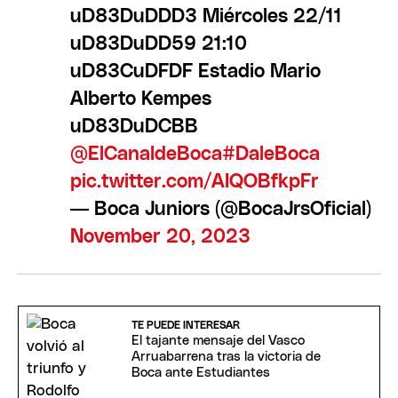
uD83DuDDD3 Miércoles 22/11
uD83DuDD59 21:10
uD83CuDFDF Estadio Mario
Alberto Kempes
uD83DuDCBB
@ElCanaldeBoca
#DaleBoca
pic.twitter.com/AIQOBfkpFr
— Boca Juniors (@BocaJrsOficial)
November 20, 2023
TE PUEDE INTERESAR
El tajante mensaje del Vasco
Arruabarrena tras la victoria de
Boca ante Estudiantes