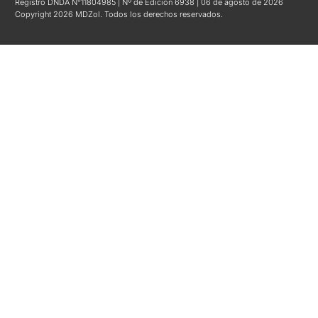
Registro DNDA N°11804985 | Nº de Edición 6938 | 06 de agosto de 2026
Copyright 2026 MDZol. Todos los derechos reservados.