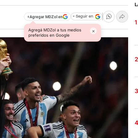
L
+
Agregar MDZol en
+ Seguir en
Agregá MDZol a tus medios
×
preferidos en Google