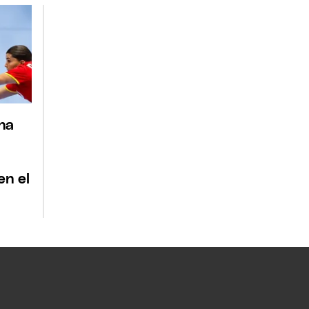
na
en el