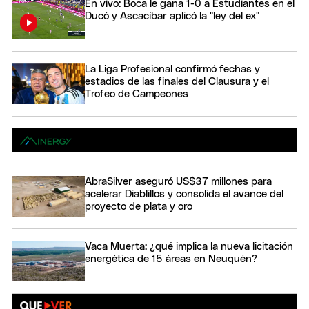
En vivo: Boca le gana 1-0 a Estudiantes en el
Ducó y Ascacíbar aplicó la "ley del ex"
La Liga Profesional confirmó fechas y
estadios de las finales del Clausura y el
Trofeo de Campeones
AbraSilver aseguró US$37 millones para
acelerar Diablillos y consolida el avance del
proyecto de plata y oro
Vaca Muerta: ¿qué implica la nueva licitación
energética de 15 áreas en Neuquén?