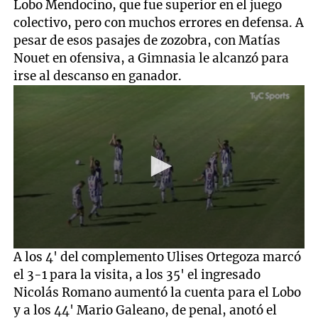
Lobo Mendocino, que fue superior en el juego
colectivo, pero con muchos errores en defensa. A
pesar de esos pasajes de zozobra, con Matías
Nouet en ofensiva, a Gimnasia le alcanzó para
irse al descanso en ganador.
0
A los 4' del complemento Ulises Ortegoza marcó
seconds
el 3-1 para la visita, a los 35' el ingresado
of
6
Nicolás Romano aumentó la cuenta para el Lobo
minutes,
y a los 44' Mario Galeano, de penal, anotó el
11