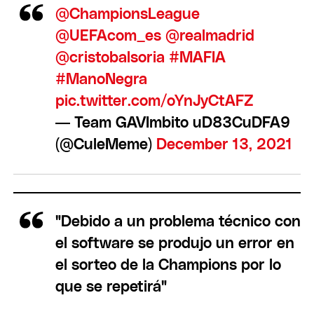
@ChampionsLeague
@UEFAcom_es
@realmadrid
@cristobalsoria
#MAFIA
#ManoNegra
pic.twitter.com/oYnJyCtAFZ
— Team GAVImbito uD83CuDFA9
(@CuleMeme)
December 13, 2021
"Debido a un problema técnico con
el software se produjo un error en
el sorteo de la Champions por lo
que se repetirá"