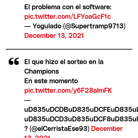
El problema con el software:
pic.twitter.com/LFYoaGcF1c
— Yogulado (@Supertramp9713)
December 13, 2021
El que hizo el sorteo en la
Champions
En este momento
pic.twitter.com/y6F28aImFK
—
uD835uDCDBuD835uDCFEuD835u
uD835uDCD3uD835uDCF8uD835u
? (@elCerristaEse93)
December