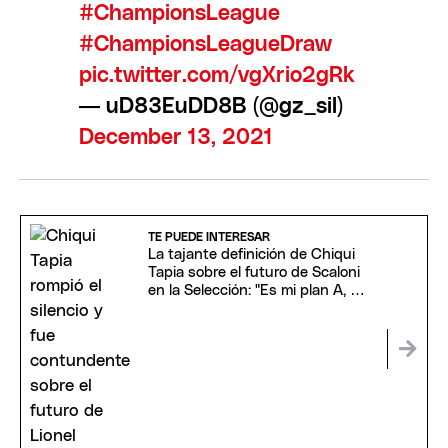
#ChampionsLeague
#ChampionsLeagueDraw
pic.twitter.com/vgXrio2gRk
— uD83EuDD8B (@gz_sil)
December 13, 2021
TE PUEDE INTERESAR
La tajante definición de Chiqui
Tapia sobre el futuro de Scaloni
en la Selección: "Es mi plan A, B y
C"