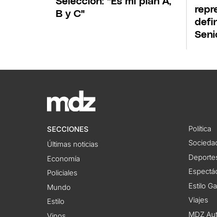
Selección: "Es mi plan A,
repr
B y C"
defi
Seni
Política
SECCIONES
Socieda
Últimas noticias
Deporte
Economía
Espectác
Policiales
Estilo G
Mundo
Viajes
Estilo
MDZ Au
Vinos