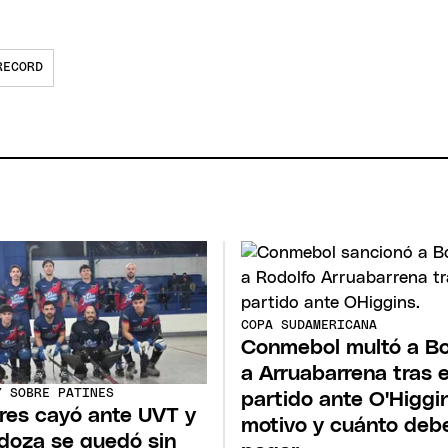
RECORD
COPA SUDAMERICANA
Conmebol multó a B
a Arruabarrena tras e
Y SOBRE PATINES
partido ante O'Higgin
eres cayó ante UVT y
motivo y cuánto deb
oza se quedó sin