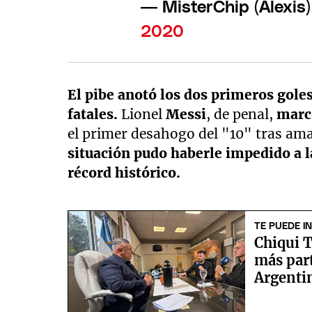
— MisterChip (Alexis
2020
El pibe anotó los dos primeros gole
fatales.
Lionel
Messi
, de penal,
marcó
el primer desahogo del "10" tras ama
situación pudo haberle impedido a 
récord histórico.
TE PUEDE I
Chiqui T
más par
Argentin