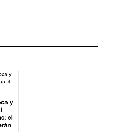
oca y
l
s: el
erán