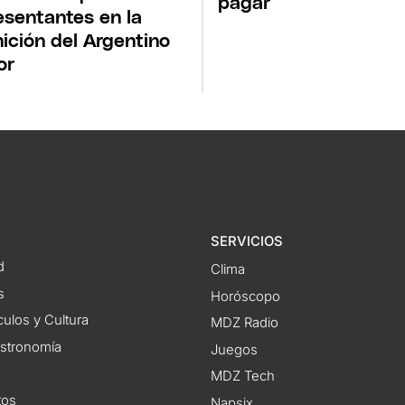
pagar
esentantes en la
nición del Argentino
or
SERVICIOS
d
Clima
s
Horóscopo
ulos y Cultura
MDZ Radio
astronomía
Juegos
MDZ Tech
tos
Napsix