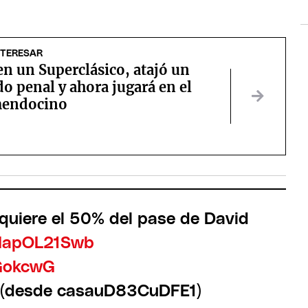
NTERESAR
n un Superclásico, atajó un
o penal y ahora jugará en el
mendocino
quiere el 50% del pase de David
o/IapOL21Swb
7GokcwG
a (desde casauD83CuDFE1)