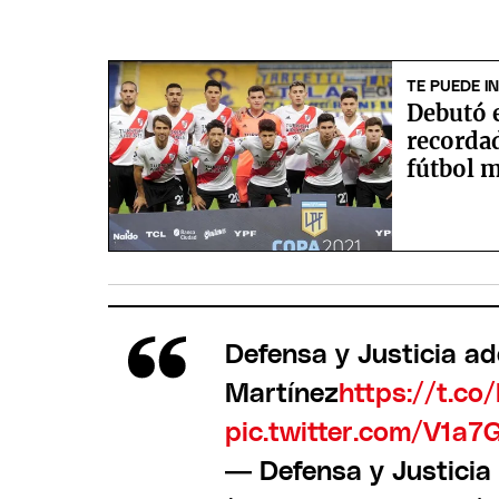
TE PUEDE I
Debutó e
recordad
fútbol 
Defensa y Justicia ad
Martínez
https://t.c
pic.twitter.com/V1a
— Defensa y Justici