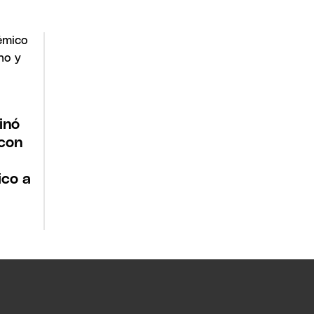
inó
 con
ico a