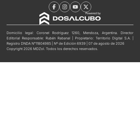
Domicilio legal: Coronel Rodríguez 1260, Mendoza, Argentina. Director
Editorial Responsable: Rubén Rabanal | Propietario: Territorio Digital S.A. |
Registro DNDA N°11804985 | Nº de Edición 6939 | 07 de agosto de 2026
Copyright 2026 MDZol. Todos los derechos reservados.