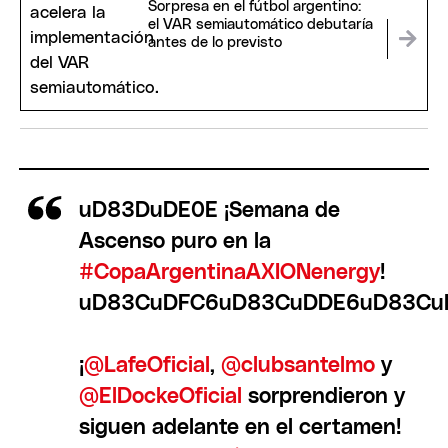
Sorpresa en el fútbol argentino:
el VAR semiautomático debutaría
antes de lo previsto
uD83DuDE0E ¡Semana de
Ascenso puro en la
#CopaArgentinaAXIONenergy
!
uD83CuDFC6uD83CuDDE6uD83Cu
¡
@LafeOficial
,
@clubsantelmo
y
@ElDockeOficial
sorprendieron y
siguen adelante en el certamen!