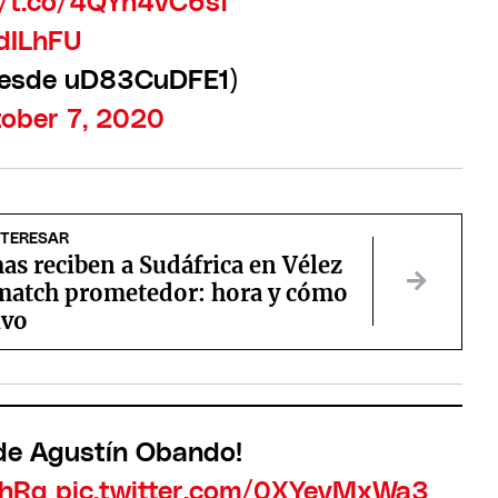
//t.co/4QYn4vC6sf
dILhFU
(desde uD83CuDFE1)
ober 7, 2020
NTERESAR
s reciben a Sudáfrica en Vélez
 match prometedor: hora y cómo
ivo
de Agustín Obando!
2hRg
pic.twitter.com/0XYevMxWa3