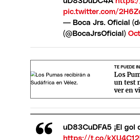
uD83DuDC4A
https:
pic.twitter.com/2H6Z
— Boca Jrs. Oficial 
(@BocaJrsOficial)
Oct
TE PUEDE I
Los Puma
un test
ver en v
uD83CuDFA5 ¡El gol 
https://t.co/kXU4C1