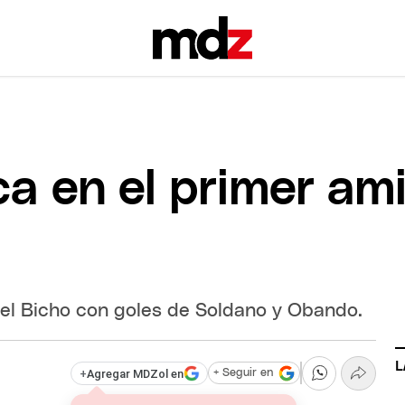
ca en el primer am
e el Bicho con goles de Soldano y Obando.
L
+
Agregar MDZol en
+ Seguir en