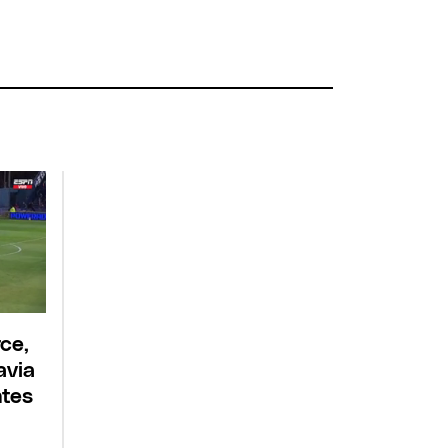
ce,
avia
ntes