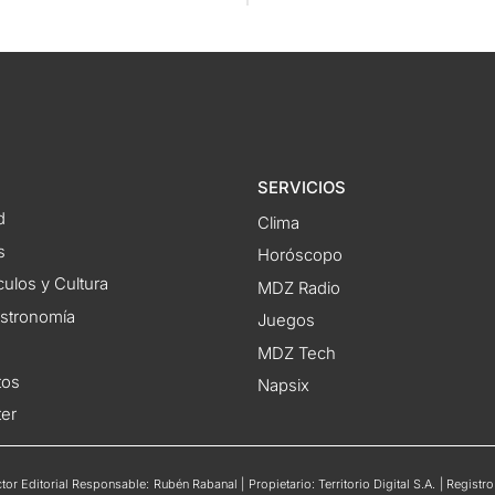
SERVICIOS
d
Clima
s
Horóscopo
ulos y Cultura
MDZ Radio
astronomía
Juegos
MDZ Tech
tos
Napsix
ter
or Editorial Responsable: Rubén Rabanal | Propietario: Territorio Digital S.A. | Regis