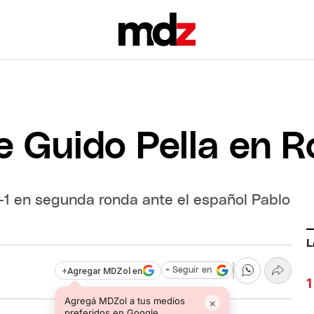
de Guido Pella en 
6-1 en segunda ronda ante el español Pablo
L
+
Agregar MDZol en
+ Seguir en
Agregá MDZol a tus medios
×
preferidos en Google