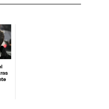
el
tras
nte