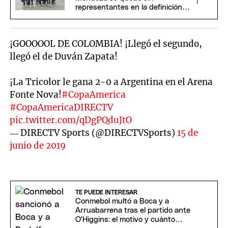
representantes en la definición
del Argentino Senior
¡GOOOOOL DE COLOMBIA! ¡Llegó el segundo,
llegó el de Duván Zapata!
¡La Tricolor le gana 2-0 a Argentina en el Arena
Fonte Nova!
#CopaAmerica
#CopaAmericaDIRECTV
pic.twitter.com/qDgPQduJtO
— DIRECTV Sports (@DIRECTVSports)
15 de
junio de 2019
TE PUEDE INTERESAR
Conmebol multó a Boca y a
Arruabarrena tras el partido ante
O'Higgins: el motivo y cuánto