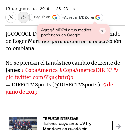
15 de junio de 2019 · 23:58 hs
+
Agregar MDZol en
+ Seguir en
Agregá MDZol a tus medios
×
¡GOOOOOL DE COLOMBIA! ¡Zapatazo tremendo
preferidos en Google
de Roger Martínez para adelantar a la selección
colombiana!
No se pierdan el fantástico cambio de frente de
James
#CopaAmerica
#CopaAmericaDIRECTV
pic.twitter.com/Y3u4iytrQb
— DIRECTV Sports (@DIRECTVSports)
15 de
junio de 2019
TE PUEDE INTERESAR
Talleres cayó ante UVT y
Mendoza se quedó sin