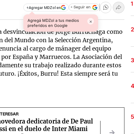
+
Agregar MDZol en
+ Seguir en
Agregá MDZol a tus medios
×
preferidos en Google
a desvinculación de Jorge Burruchaga como
n del Mundo con la Selección Argentina,
renuncia al cargo de mánager del equipo
e por España y Marruecos. La Asociación del
damente su trabajo realizado durante estos
uturo. ¡Éxitos, Burru! Esta siempre será tu
NTERESAR
ovedora dedicatoria de De Paul
si en el duelo de Inter Miami