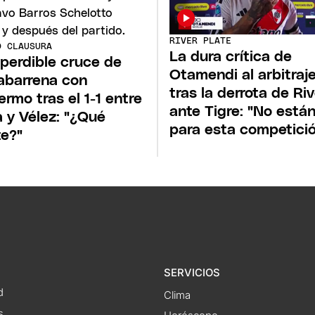
RIVER PLATE
O CLAUSURA
La dura crítica de
mperdible cruce de
Otamendi al arbitraj
abarrena con
tras la derrota de Ri
lermo tras el 1-1 entre
ante Tigre: "No está
 y Vélez: "¿Qué
para esta competici
te?"
SERVICIOS
d
Clima
s