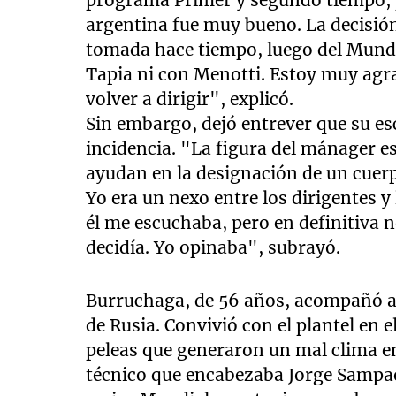
programa Primer y segundo tiempo, p
argentina fue muy bueno. La decisió
tomada hace tiempo, luego del Mundi
Tapia ni con Menotti. Estoy muy agr
volver a dirigir", explicó.
Sin embargo, dejó entrever que su e
incidencia. "La figura del mánager e
ayudan en la designación de un cuerp
Yo era un nexo entre los dirigentes y
él me escuchaba, pero en definitiva 
decidía. Yo opinaba", subrayó.
Burruchaga, de 56 años, acompañó a 
de Rusia. Convivió con el plantel en e
peleas que generaron un mal clima en
técnico que encabezaba Jorge Sampao