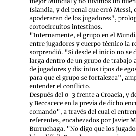
mejor Mundial y no tuvimos un buen 
Islandia, y del penal que erró Messi,
apoderaran de los jugadores", prologó
cortocircuitos intestinos.
"Internamente, el grupo en el Mundia
entre jugadores y cuerpo técnico la r
sorprendió. "Si desde el inicio no se
larga dentro de un grupo de trabajo a
de jugadores y distintos tipos de egos
para que el grupo se fortalezca", ampl
entender el conflicto.
Después del 0-3 frente a Croacia, y d
y Beccacece en la previa de dicho enc
comando", a través del cual el entre
referentes, encabezados por Javier 
Burruchaga. "No digo que los jugado