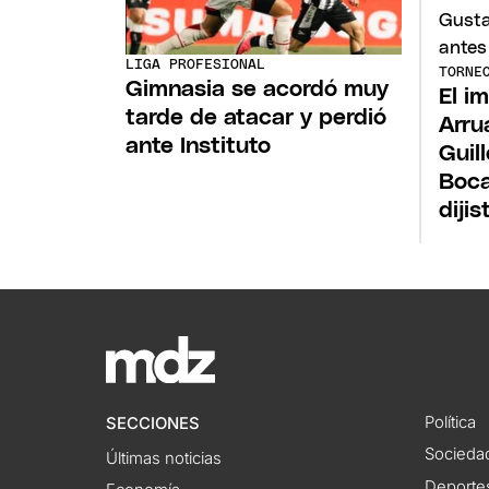
LIGA PROFESIONAL
TORNE
Gimnasia se acordó muy
El i
tarde de atacar y perdió
Arru
ante Instituto
Guil
Boca
dijis
Política
SECCIONES
Socieda
Últimas noticias
Deporte