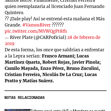
Santos Borré. Finalmente, Cristian Ferreira
quien reemplazaría al licenciado Juan Fernando
Quintero.
?? ¡Dale play! Así se entrenó esta mañana el Más
Grande.
#VamosRiver
??????
pic.twitter.com/MVWQgPt8fh
— River Plate (@CARPoficial)
28 de febrero de
2019
De esta forma, los once que saldrían a enfrentar
a la Lepra serían:
Franco Armani; Lucas
Martínez Quarta, Robert Rojas, Javier Pinola;
Camilo Mayada, Enzo Pérez, Bruno Zuculini,
Cristian Ferreira, Nicolás De La Cruz; Lucas
Pratto y Matías Suárez.
NOTAS RELACIONADAS