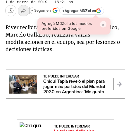
1 de marzo de 2019 · 16:21 hs
+
Agregar MDZol en
+ Seguir en
Agregá MDZol a tus medios
×
River recibirá mañana a Newell's y su técnico,
preferidos en Google
Marcelo Gallardo, realizará varias
modificaciones en el equipo, sea por lesiones o
decisiones tácticas.
TE PUEDE INTERESAR
Chiqui Tapia reveló el plan para
jugar más partidos del Mundial
2030 en Argentina: "Me gustaría
estar"
TE PUEDE INTERESAR