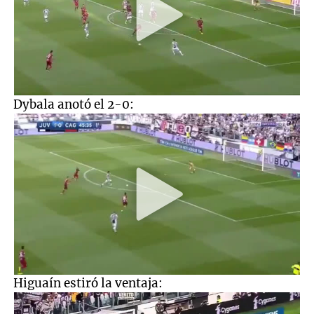
Dybala anotó el 2-0:
Higuaín estiró la ventaja: