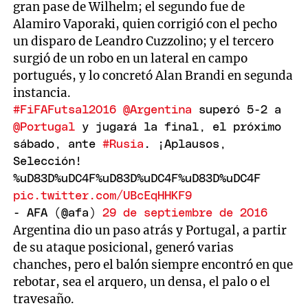
gran pase de Wilhelm; el segundo fue de
Alamiro Vaporaki, quien corrigió con el pecho
un disparo de Leandro Cuzzolino; y el tercero
surgió de un robo en un lateral en campo
portugués, y lo concretó Alan Brandi en segunda
instancia.
#FiFAFutsal2016
@Argentina
superó 5-2 a
@Portugal
y jugará la final, el próximo
sábado, ante
#Rusia
. ¡Aplausos,
Selección!
%uD83D%uDC4F%uD83D%uDC4F%uD83D%uDC4F
pic.twitter.com/UBcEqHHKF9
- AFA (@afa)
29 de septiembre de 2016
Argentina dio un paso atrás y Portugal, a partir
de su ataque posicional, generó varias
chanches, pero el balón siempre encontró en que
rebotar, sea el arquero, un densa, el palo o el
travesaño.