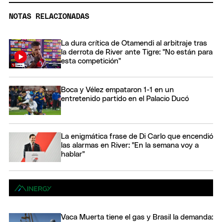
NOTAS RELACIONADAS
La dura crítica de Otamendi al arbitraje tras
la derrota de River ante Tigre: "No están para
esta competición"
Boca y Vélez empataron 1-1 en un
entretenido partido en el Palacio Ducó
La enigmática frase de Di Carlo que encendió
las alarmas en River: "En la semana voy a
hablar"
Vaca Muerta tiene el gas y Brasil la demanda: