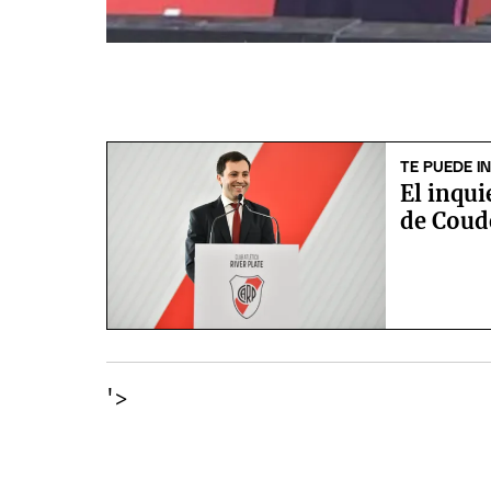
TE PUEDE I
El inqui
de Coud
'>