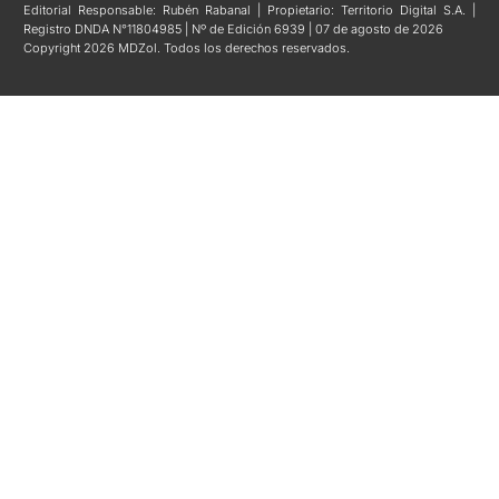
Editorial Responsable: Rubén Rabanal | Propietario: Territorio Digital S.A. |
Registro DNDA N°11804985 | Nº de Edición 6939 | 07 de agosto de 2026
Copyright 2026 MDZol. Todos los derechos reservados.