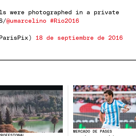
ls were photographed in a private
S/
@umarcelino
#Rio2016
sParisPix)
18 de septiembre de 2016
MERCADO DE PASES
PROFESIONAL