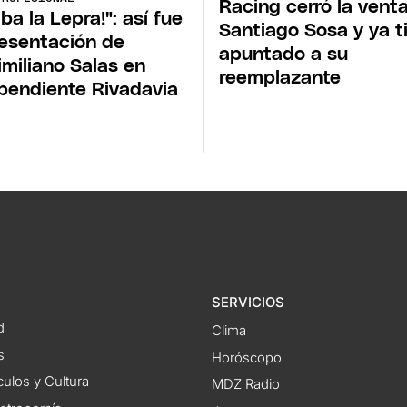
Racing cerró la vent
iba la Lepra!": así fue
Santiago Sosa y ya t
resentación de
apuntado a su
miliano Salas en
reemplazante
pendiente Rivadavia
SERVICIOS
d
Clima
s
Horóscopo
ulos y Cultura
MDZ Radio