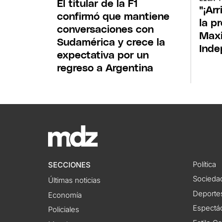
El titular de la F1
"¡Arr
confirmó que mantiene
la p
conversaciones con
Maxi
Sudamérica y crece la
Inde
expectativa por un
regreso a Argentina
Política
SECCIONES
Socieda
Últimas noticias
Deporte
Economía
Espectác
Policiales