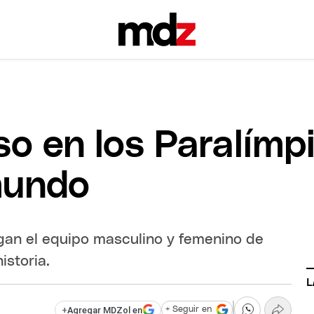
so en los Paralímp
mundo
gan el equipo masculino y femenino de
istoria.
L
+
Agregar MDZol en
+ Seguir en