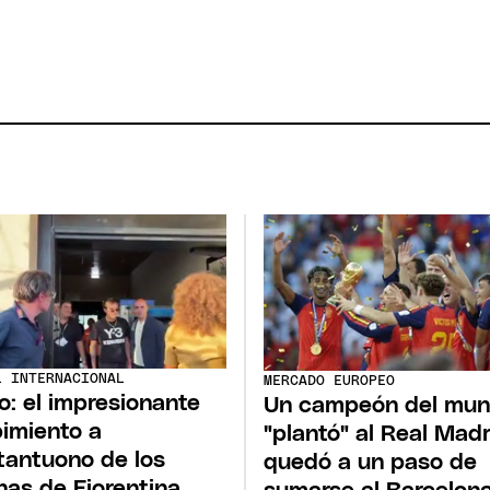
L INTERNACIONAL
MERCADO EUROPEO
o: el impresionante
Un campeón del mu
bimiento a
"plantó" al Real Madr
antuono de los
quedó a un paso de
has de Fiorentina