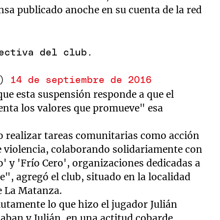
nsa publicado anoche en su cuenta de la red
ectiva del club.
C)
14 de septiembre de 2016
que esta suspensión responde a que el
senta los valores que promueve" esa
o realizar tareas comunitarias como acción
e violencia, colaborando solidariamente con
' y 'Frío Cero', organizaciones dedicadas a
e", agregó el club, situado en la localidad
de La Matanza.
tamente lo que hizo el jugador Julián
maban y Julián, en una actitud cobarde,