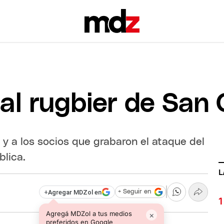
al rugbier de San 
o y a los socios que grabaron el ataque del
blica.
L
+
Agregar MDZol en
+ Seguir en
Agregá MDZol a tus medios
×
preferidos en Google