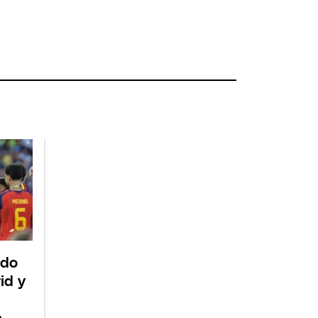
ndo
id y