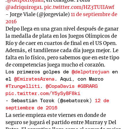
@adriquiroga1
.
pic.twitter.com/HZ3TUIIAwf
- Jorge Viale (@jorgeviale)
11 de septiembre de
2016
Delpo llega en una gran nivel después de ganar
la medalla de plata en los Juegos Olímpicos de
Río y de caer en cuartos de final en el US Open.
Además, el tandilense cada día juega mejor. Le
falta en lo físico, pero sabemos que en este tipo
de competencias juega mucho el corazón.
Los primeros golpes de
@delpotrojuan
en
el
@EmiratesArena
. Aquí, con Marco
#Trungelliti
.
@CopaDavis
#GBRARG
pic.twitter.com/Y5ySyBF8ki
- Sebastián Torok (@sebatorok)
12 de
septiembre de 2016
La serie empieza este viernes en donde de
seguro se jugará el partido entre Murray y Del