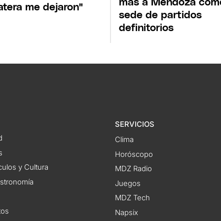
más a Mendoza com
atera me dejaron"
sede de partidos
definitorios
SERVICIOS
d
Clima
s
Horóscopo
ulos y Cultura
MDZ Radio
astronomía
Juegos
MDZ Tech
tos
Napsix