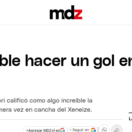
íble hacer un gol e
i calificó como algo increíble la
mera vez en cancha del Xeneize.
L
+
Agregar MDZol en
+ Seguir en