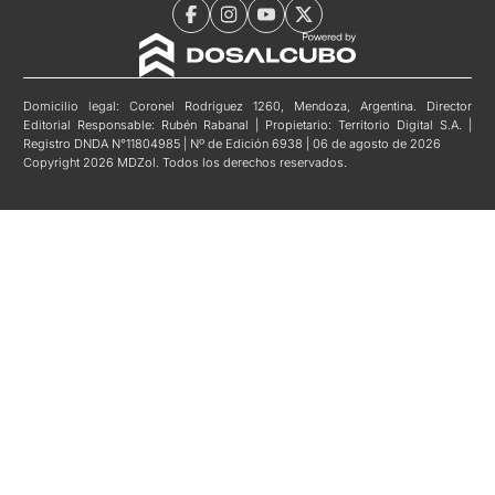
Domicilio legal: Coronel Rodríguez 1260, Mendoza, Argentina. Director
Editorial Responsable: Rubén Rabanal | Propietario: Territorio Digital S.A. |
Registro DNDA N°11804985 | Nº de Edición 6938 | 06 de agosto de 2026
Copyright 2026 MDZol. Todos los derechos reservados.