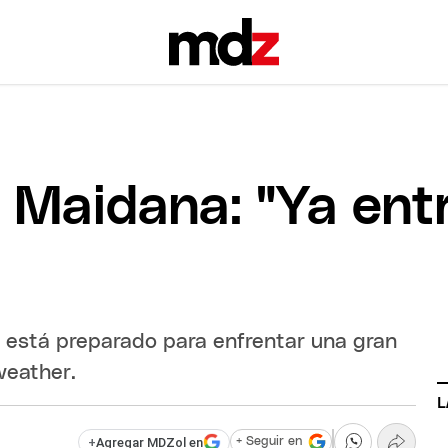
 Maidana: "Ya en
 está preparado para enfrentar una gran
weather.
L
+
Agregar MDZol en
+ Seguir en