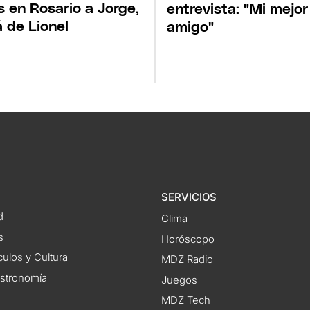
s en Rosario a Jorge,
entrevista: "Mi mejor
 de Lionel
amigo"
SERVICIOS
d
Clima
s
Horóscopo
ulos y Cultura
MDZ Radio
astronomía
Juegos
MDZ Tech