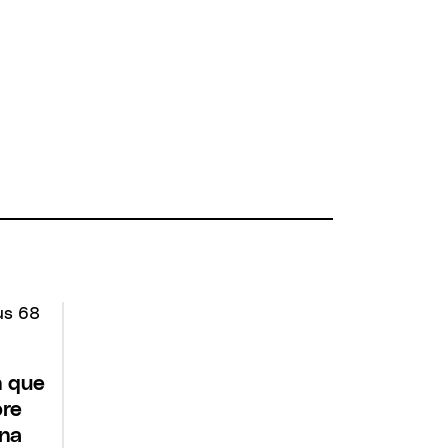
n que
bre
una