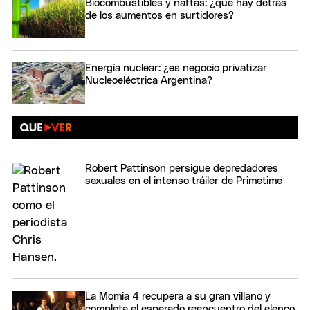
Biocombustibles y naftas: ¿qué hay detrás
de los aumentos en surtidores?
Energía nuclear: ¿es negocio privatizar
Nucleoeléctrica Argentina?
Robert Pattinson persigue depredadores
sexuales en el intenso tráiler de Primetime
La Momia 4 recupera a su gran villano y
completa el esperado reencuentro del elenco