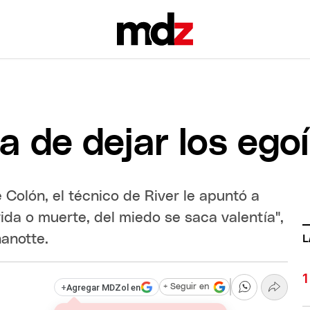
a de dejar los ego
 Colón, el técnico de River le apuntó a
vida o muerte, del miedo se saca valentía",
nanotte.
L
+
Agregar MDZol en
+ Seguir en