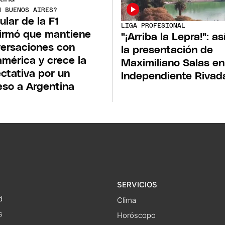
N BUENOS AIRES?
tular de la F1
LIGA PROFESIONAL
irmó que mantiene
"¡Arriba la Lepra!": as
ersaciones con
la presentación de
mérica y crece la
Maximiliano Salas en
ctativa por un
Independiente Rivad
eso a Argentina
SERVICIOS
d
Clima
s
Horóscopo