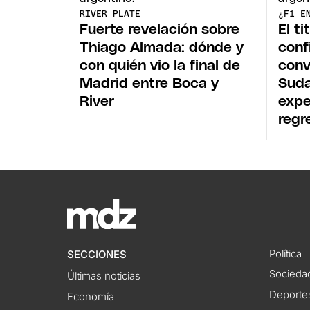
RIVER PLATE
¿F1 E
Fuerte revelación sobre
El ti
Thiago Almada: dónde y
conf
con quién vio la final de
conv
Madrid entre Boca y
Suda
River
expe
regr
Política
SECCIONES
Socieda
Últimas noticias
Deporte
Economía