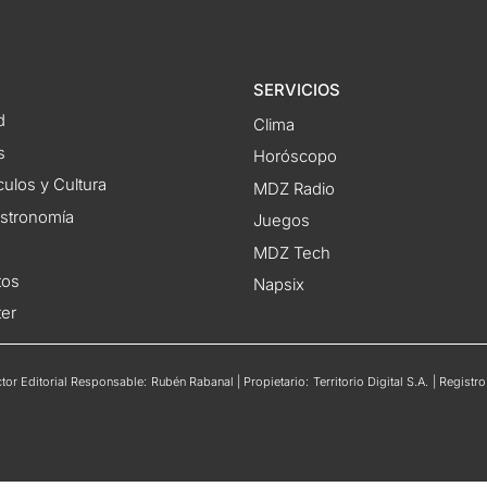
SERVICIOS
d
Clima
s
Horóscopo
ulos y Cultura
MDZ Radio
astronomía
Juegos
MDZ Tech
tos
Napsix
ter
or Editorial Responsable: Rubén Rabanal | Propietario: Territorio Digital S.A. | Regis