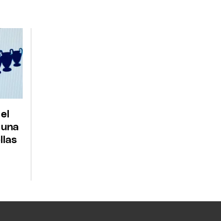
 el
 una
llas