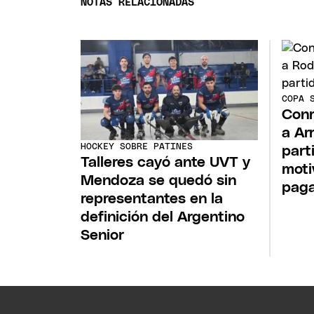
NOTAS RELACIONADAS
COPA 
Conm
a Ar
HOCKEY SOBRE PATINES
part
Talleres cayó ante UVT y
moti
Mendoza se quedó sin
pag
representantes en la
definición del Argentino
Senior