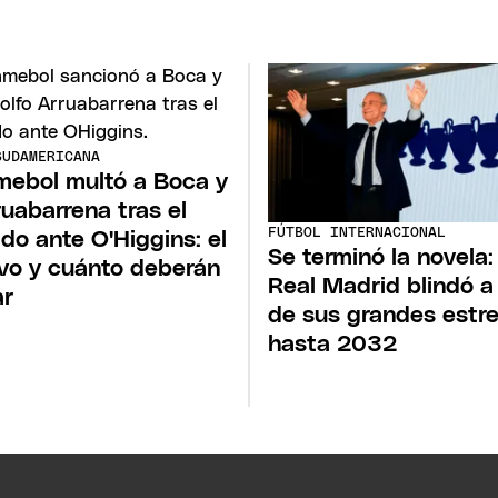
SUDAMERICANA
ebol multó a Boca y
ruabarrena tras el
FÚTBOL INTERNACIONAL
ido ante O'Higgins: el
Se terminó la novela:
vo y cuánto deberán
Real Madrid blindó a
ar
de sus grandes estre
hasta 2032