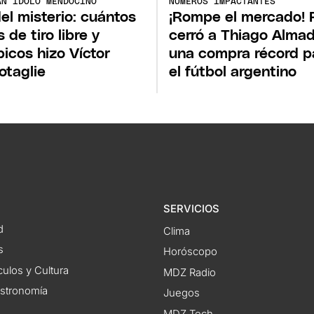
AN ÍDOLO MENDOCINO
NÚMEROS IMPACTANTES
del misterio: cuántos
¡Rompe el mercado! 
 de tiro libre y
cerró a Thiago Alma
picos hizo Víctor
una compra récord p
otaglie
el fútbol argentino
SERVICIOS
d
Clima
s
Horóscopo
ulos y Cultura
MDZ Radio
astronomía
Juegos
MDZ Tech