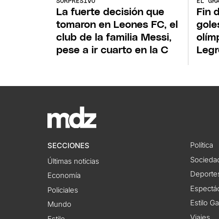
SORPRESIVO
EL GR
La fuerte decisión que
Fin 
tomaron en Leones FC, el
goles
club de la familia Messi,
olím
pese a ir cuarto en la C
Legr
Política
SECCIONES
Socieda
Últimas noticias
Deporte
Economía
Espectác
Policiales
Estilo G
Mundo
Viajes
Estilo