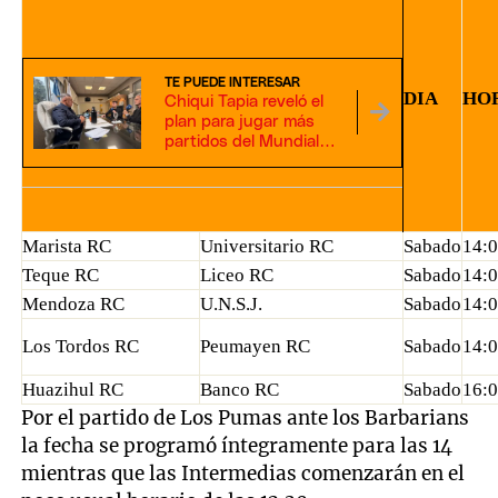
TE PUEDE INTERESAR
DIA
HO
Chiqui Tapia reveló el
plan para jugar más
partidos del Mundial
2030 en Argentina:
"Me gustaría estar"
Marista RC
Universitario RC
Sabado
14:
Teque RC
Liceo RC
Sabado
14:
Mendoza RC
U.N.S.J.
Sabado
14:
Los Tordos RC
Peumayen RC
Sabado
14:
Huazihul RC
Banco RC
Sabado
16:
Por el partido de Los Pumas ante los Barbarians
la fecha se programó íntegramente para las 14
mientras que las Intermedias comenzarán en el