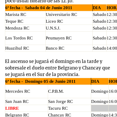
poco usual horario de las 12.30.
6ª fecha -
Sabado 04 de Junio 2011
DIA
HOR
Marista RC
Universitario RC
Sabado
12:3
Teque RC
Liceo RC
Sabado
12:3
Mendoza RC
U.N.S.J.
Sabado
12:3
Los Tordos RC
Peumayen RC
Sabado
12:3
Huazihul RC
Banco RC
Sabado
14:0
El ascenso se jugará el domingo en la tarde y
sobresale el duelo entre Belgrano y Chancay que
se jugará en el Sur de la provincia.
6ª fecha -
Domingo 05 de Junio 2011
DIA
HO
Mercedes RC
C.P.B.M.
Domingo
16:
San Juan RC
San Jorge RC
Domingo
16:
LIBRE
Tacuru RC
Belgrano RC
Chancay RC
Domingo
14: