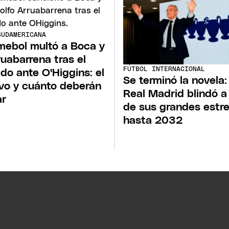
SUDAMERICANA
ebol multó a Boca y
ruabarrena tras el
FÚTBOL INTERNACIONAL
ido ante O'Higgins: el
Se terminó la novela:
vo y cuánto deberán
Real Madrid blindó a
ar
de sus grandes estre
hasta 2032