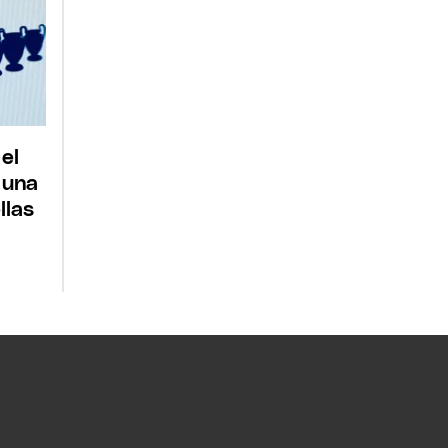
 el
 una
llas