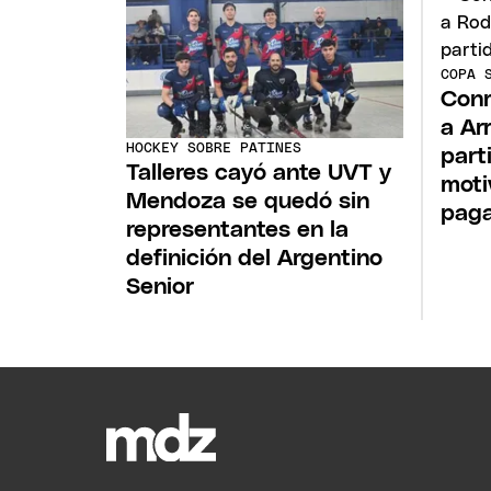
COPA 
Conm
a Ar
HOCKEY SOBRE PATINES
part
Talleres cayó ante UVT y
moti
Mendoza se quedó sin
pag
representantes en la
definición del Argentino
Senior