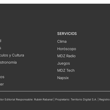
SERVICIOS
d
Clima
s
Horóscopo
ulos y Cultura
MDZ Radio
astronomía
Juegos
MDZ Tech
tos
Napsix
ter
or Editorial Responsable: Rubén Rabanal | Propietario: Territorio Digital S.A. | Regis