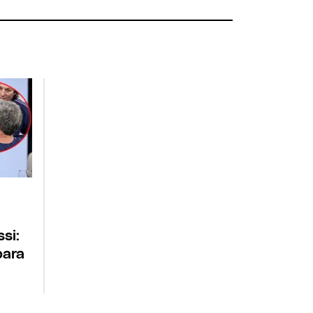
si:
para