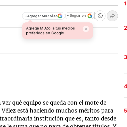
+
Agregar MDZol en
+ Seguir en
Agregá MDZol a tus medios
×
preferidos en Google
a ver qué equipo se queda con el mote de
ue Vélez está haciendo muchos méritos para
traordinaria institución que es, tanto desde
 se le suma que no para de obtener títulos. Y