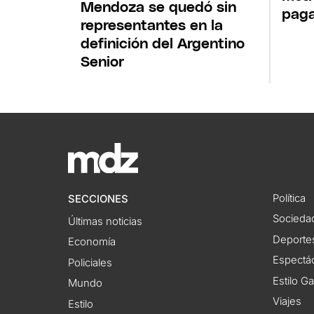
Mendoza se quedó sin
pag
representantes en la
definición del Argentino
Senior
Política
SECCIONES
Socieda
Últimas noticias
Deporte
Economía
Espectác
Policiales
Estilo G
Mundo
Viajes
Estilo