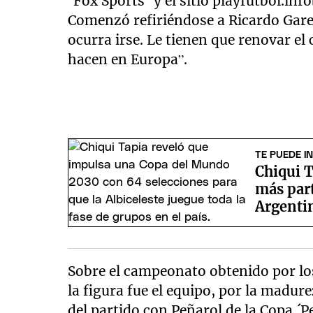
“Fox Sports” y el sitio playfutbol.inf
Comenzó refiriéndose a Ricardo Garec
ocurra irse. Le tienen que renovar el
hacen en Europa”.
TE PUEDE I
Chiqui T
más par
Argentin
Sobre el campeonato obtenido por los
la figura fue el equipo, por la madu
del partido con Peñarol de la Copa.´