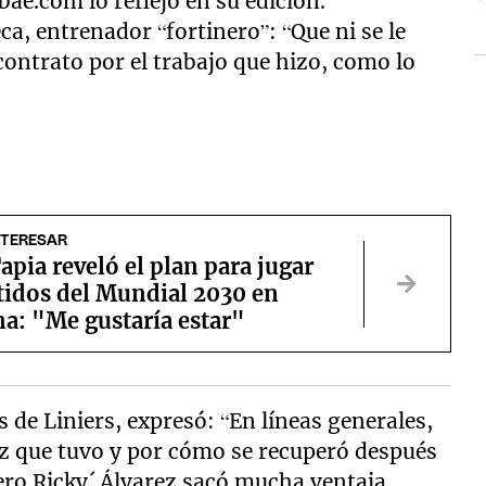
obae.com lo reflejó en su edición.
a, entrenador “fortinero”: “Que ni se le
 contrato por el trabajo que hizo, como lo
NTERESAR
apia reveló el plan para jugar
tidos del Mundial 2030 en
a: "Me gustaría estar"
 de Liniers, expresó: “En líneas generales,
rez que tuvo y por cómo se recuperó después
Pero Ricky´ Álvarez sacó mucha ventaja,