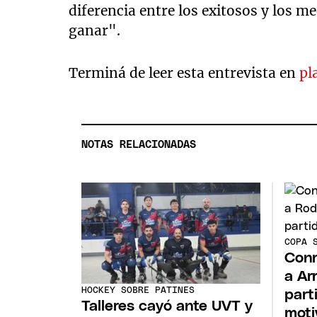
diferencia entre los exitosos y los 
ganar".
Terminá de leer esta entrevista en
pl
NOTAS RELACIONADAS
COPA 
Conm
a Ar
HOCKEY SOBRE PATINES
part
Talleres cayó ante UVT y
moti