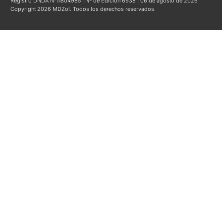
Registro DNDA N°11804985 | Nº de Edición 6938 | 06 de agosto de 2026
Copyright 2026 MDZol. Todos los derechos reservados.