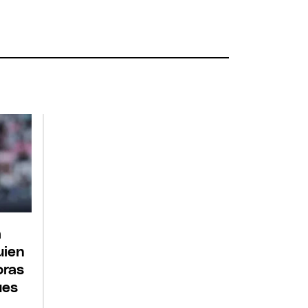
a
uien
oras
ues