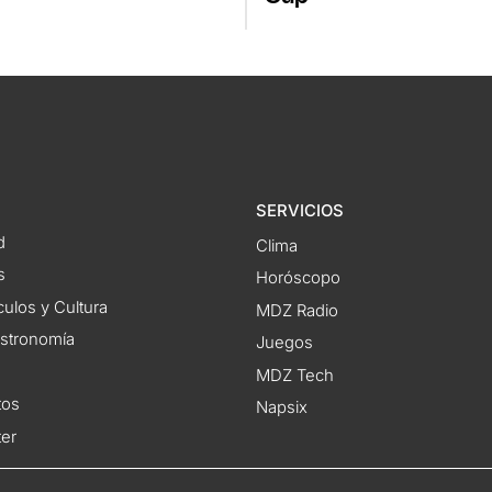
SERVICIOS
d
Clima
s
Horóscopo
ulos y Cultura
MDZ Radio
astronomía
Juegos
MDZ Tech
tos
Napsix
ter