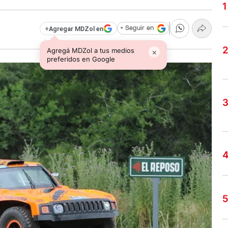
+
Agregar MDZol en
+ Seguir en
Agregá MDZol a tus medios
×
preferidos en Google