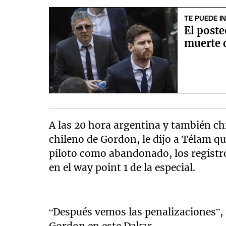
TE PUEDE I
El poste
muerte 
A las 20 hora argentina y también c
chileno de Gordon, le dijo a Télam q
piloto como abandonado, los registro
en el way point 1 de la especial.
“Después vemos las penalizaciones”, 
Gordon en este Dakar.