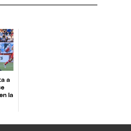
ta a
ce
en la