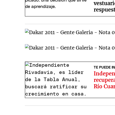
vestuari
respuest
TE PUEDE I
Indepen
recupera
Río Cua