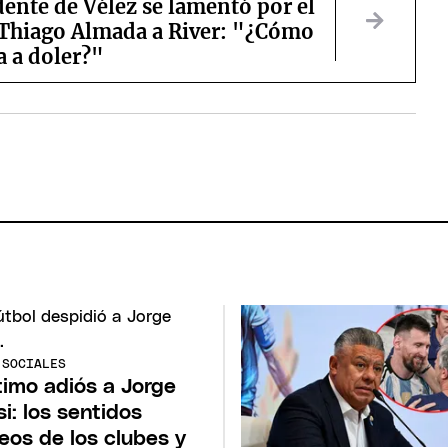
dente de Vélez se lamentó por el
 Thiago Almada a River: "¿Cómo
a a doler?"
 SOCIALES
ltimo adiós a Jorge
i: los sentidos
eos de los clubes y