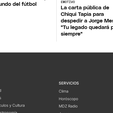
EMOTIVO
undo del fútbol
La carta pública de
Chiqui Tapia para
despedir a Jorge Mes
"Tu legado quedará 
siempre"
SERVICIOS
d
Clima
s
Horóscopo
ulos y Cultura
MDZ Radio
astronomía