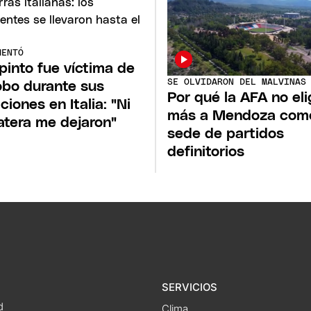
MENTÓ
pinto fue víctima de
SE OLVIDARON DEL MALVINAS
obo durante sus
Por qué la AFA no eli
ciones en Italia: "Ni
más a Mendoza com
atera me dejaron"
sede de partidos
definitorios
SERVICIOS
d
Clima