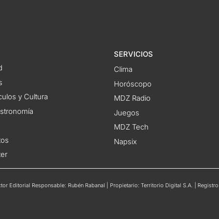
SERVICIOS
d
Clima
s
Horóscopo
ulos y Cultura
MDZ Radio
astronomía
Juegos
MDZ Tech
tos
Napsix
ter
or Editorial Responsable: Rubén Rabanal | Propietario: Territorio Digital S.A. | Regis