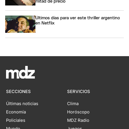
mitad de precio
Últimos días para ver este thriller argentino
en Netflix
SECCIONES
SERVICIOS
Últimas noticias
Clima
Economía
Horóscopo
Policiales
MDZ Radio
Mundo
Juegos