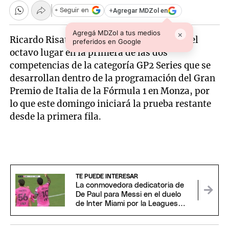
+
Agregar MDZol en
+ Seguir en
Agregá MDZol a tus medios
×
Ricardo Risatti (h) finalizó este sábado en el
preferidos en Google
octavo lugar en la primera de las dos
competencias de la categoría GP2 Series que se
desarrollan dentro de la programación del Gran
Premio de Italia de la Fórmula 1 en Monza, por
lo que este domingo iniciará la prueba restante
desde la primera fila.
TE PUEDE INTERESAR
La conmovedora dedicatoria de
De Paul para Messi en el duelo
de Inter Miami por la Leagues
Cup