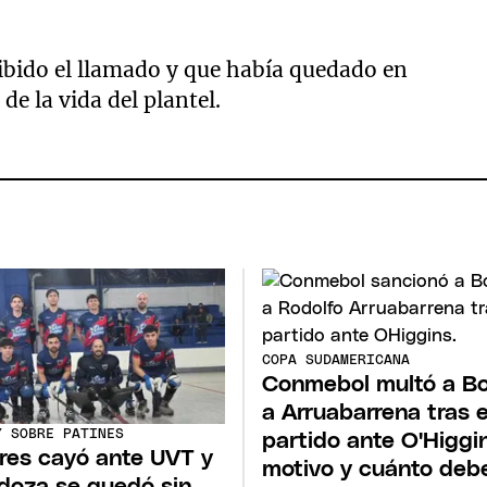
ibido el llamado y que había quedado en
de la vida del plantel.
COPA SUDAMERICANA
Conmebol multó a B
a Arruabarrena tras e
Y SOBRE PATINES
partido ante O'Higgin
eres cayó ante UVT y
motivo y cuánto deb
oza se quedó sin