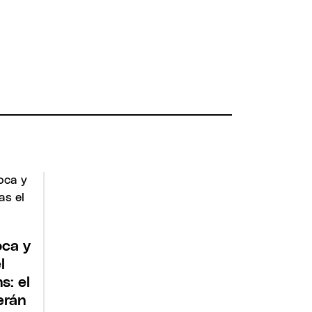
oca y
l
s: el
erán