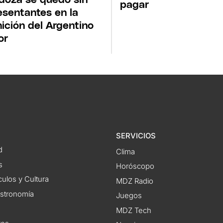
pagar
esentantes en la
nición del Argentino
or
SERVICIOS
d
Clima
s
Horóscopo
ulos y Cultura
MDZ Radio
astronomía
Juegos
MDZ Tech