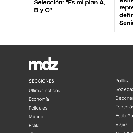
Selección: "Es mi plan A,
repr
B y C"
defi
Seni
Política
SECCIONES
Socieda
Últimas noticias
Deporte
Economía
Espectác
Policiales
Estilo G
Mundo
Viajes
Estilo