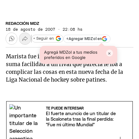
REDACCIÓN MDZ
18 de agosto de 2007 · 22:08 hs
+
Agregar MDZol en
+ Seguir en
Agregá MDZol a tus medios
×
Marista fue implacable para sacudirse con
preferidos en Google
suma facilidad a un rival que parecía le iba a
complicar las cosas en esta nueva fecha de la
Liga Nacional de hockey sobre patines.
TE PUEDE INTERESAR
El fuerte anuncio de un titular de
la Scaloneta tras la final perdida:
"Fue mi último Mundial"