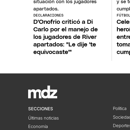
DECLARACIONES
FÚTBO
D'Onofrio criticó a Di
Cele
Carlo por el manejo de
hero
los jugadores de River
entr
apartados: "Le dije 'te
toma
equivocaste'"
cump
Política
SECCIONES
Socieda
Últimas noticias
Deporte
Economía