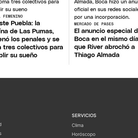
L FEMENINO
ste Puebla: la
MERCADO DE PASES
El anuncio especial 
ína de Las Pumas,
Boca en el mismo dí
enó los penales y se
que River abrochó a
 tres colectivos para
Thiago Almada
lir su sueño
SERVICIOS
d
Clima
s
Horóscopo