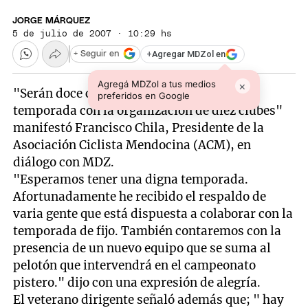
JORGE MÁRQUEZ
5 de julio de 2007 · 10:29 hs
+
Agregar MDZol en
+ Seguir en
Agregá MDZol a tus medios
×
"Serán doce carreras las de la presente
preferidos en Google
temporada con la organización de diez clubes"
manifestó Francisco Chila, Presidente de la
Asociación Ciclista Mendocina (ACM), en
diálogo con MDZ.
"Esperamos tener una digna temporada.
Afortunadamente he recibido el respaldo de
varia gente que está dispuesta a colaborar con la
temporada de fijo. También contaremos con la
presencia de un nuevo equipo que se suma al
pelotón que intervendrá en el campeonato
pistero." dijo con una expresión de alegría.
El veterano dirigente señaló además que; " hay