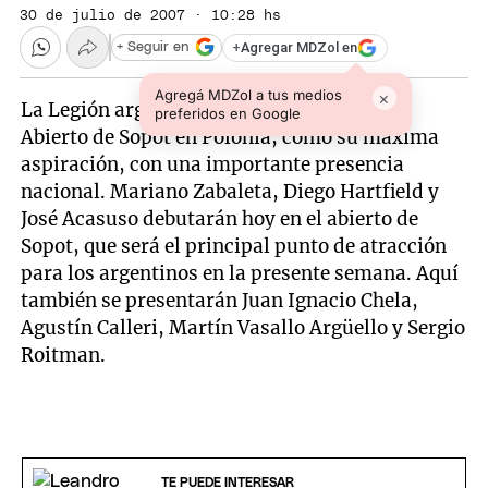
30 de julio de 2007 · 10:28 hs
+
Agregar MDZol en
+ Seguir en
Agregá MDZol a tus medios
×
La Legión argentina tendrá esta semana al
preferidos en Google
Abierto de Sopot en Polonia, como su máxima
aspiración, con una importante presencia
nacional. Mariano Zabaleta, Diego Hartfield y
José Acasuso debutarán hoy en el abierto de
Sopot, que será el principal punto de atracción
para los argentinos en la presente semana. Aquí
también se presentarán Juan Ignacio Chela,
Agustín Calleri, Martín Vasallo Argüello y Sergio
Roitman.
TE PUEDE INTERESAR