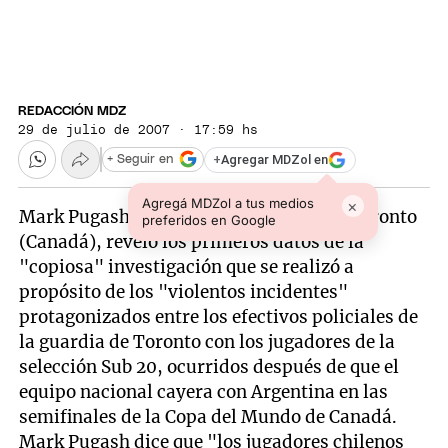
REDACCIÓN MDZ
29 de julio de 2007 · 17:59 hs
+
Agregar MDZol en
+ Seguir en
Agregá MDZol a tus medios
×
Mark Pugash, portavoz de la policía de Toronto
preferidos en Google
(Canadá), reveló los primeros datos de la
"copiosa" investigación que se realizó a
propósito de los "violentos incidentes"
protagonizados entre los efectivos policiales de
la guardia de Toronto con los jugadores de la
selección Sub 20, ocurridos después de que el
equipo nacional cayera con Argentina en las
semifinales de la Copa del Mundo de Canadá.
Mark Pugash dice que "los jugadores chilenos