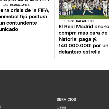
N LAS REACCIONES
lena crisis de la FIFA,
onmebol fijó postura
REFUERZO GALÁCTICO
un contundente
El Real Madrid anunc
unicado
compra más cara de
historia: paga ¡€
140.000.000! por un
delantero estrella
SERVICIOS
d
Clima