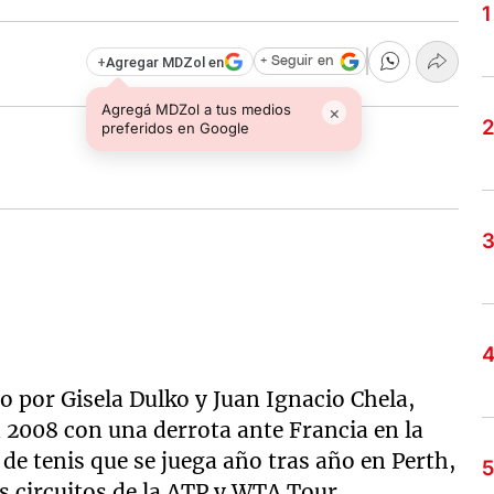
+
Agregar MDZol en
+ Seguir en
Agregá MDZol a tus medios
×
preferidos en Google
 por Gisela Dulko y Juan Ignacio Chela,
2008 con una derrota ante Francia en la
e tenis que se juega año tras año en Perth,
s circuitos de la ATP y WTA Tour.