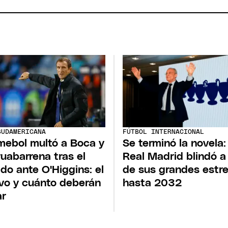
SUDAMERICANA
FÚTBOL INTERNACIONAL
ebol multó a Boca y
Se terminó la novela:
ruabarrena tras el
Real Madrid blindó a
ido ante O'Higgins: el
de sus grandes estre
vo y cuánto deberán
hasta 2032
ar