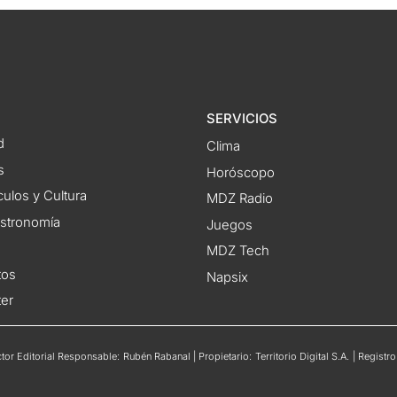
SERVICIOS
d
Clima
s
Horóscopo
ulos y Cultura
MDZ Radio
astronomía
Juegos
MDZ Tech
tos
Napsix
ter
or Editorial Responsable: Rubén Rabanal | Propietario: Territorio Digital S.A. | Regis