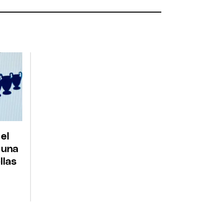
 el
 una
llas