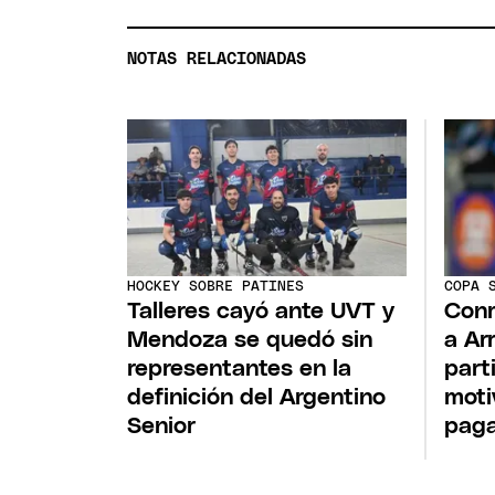
NOTAS RELACIONADAS
HOCKEY SOBRE PATINES
COPA 
Talleres cayó ante UVT y
Conm
Mendoza se quedó sin
a Ar
representantes en la
part
definición del Argentino
moti
Senior
pag