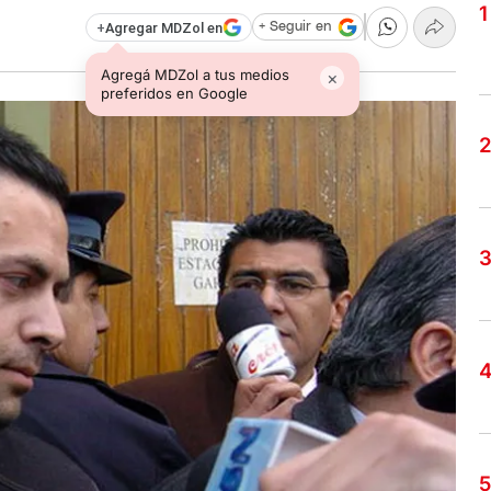
+
Agregar MDZol en
+ Seguir en
Agregá MDZol a tus medios
×
preferidos en Google