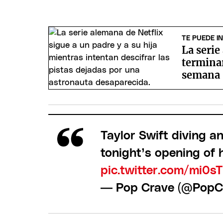
TE PUEDE I
La serie
terminar
semana
Taylor Swift diving 
tonight’s opening of h
pic.twitter.com/mi0s
— Pop Crave (@PopC