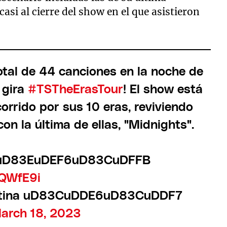
asi al cierre del show en el que asistieron
total de 44 canciones en la noche de
 gira
#TSTheErasTour
! El show está
rrido por sus 10 eras, reviviendo
on la última de ellas, "Midnights".
. uD83EuDEF6uD83CuDFFB
PQWfE9i
entina uD83CuDDE6uD83CuDDF7
arch 18, 2023