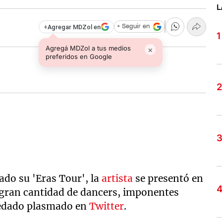
L
+
Agregar MDZol en
+ Seguir en
Agregá MDZol a tus medios
×
preferidos en Google
do su 'Eras Tour', la
artista
se presentó en
a gran cantidad de dancers, imponentes
uedado plasmado en
Twitter
.