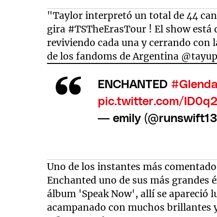
"Taylor interpretó un total de 44 ca
gira #TSTheErasTour ! El show está 
reviviendo cada una y cerrando con l
de los fandoms de Argentina @tayu
ENCHANTED
#Glenda
pic.twitter.com/ID0q2
— emily (@runswift1
Uno de los instantes más comentados
Enchanted uno de sus más grandes éxi
álbum 'Speak Now', allí se apareció 
acampanado con muchos brillantes y 